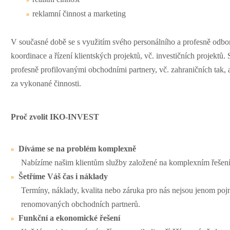
»
reklamní činnost a marketing
»
V současné době se s využitím svého personálního a profesně odbo
koordinace
a řízení
klientských projektů, vč.
investičních projektů
profesně
profilovanými
obchodními
partnery, vč.
zahraničních
tak,
za
vykonané
činnosti.
Proč zvolit IKO-INVEST
Díváme se na problém komplexně
»
Nabízíme našim klientům služby založené na komplexním řešení, 
Šetříme Váš čas i náklady
»
Termíny, náklady, kvalita nebo záruka pro nás nejsou jenom poj
renomovaných obchodních partnerů.
Funkční a ekonomické řešení
»