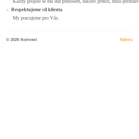
Každý projekt se má stát přínosem, nikoliv přítěží, musí předsta
Respektujeme cíl klienta
»
My pracujeme pro Vás.
© 2026 Ikoinvest
Nahoru